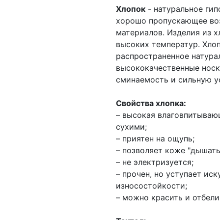
Хлопок
- натуральное гип
хорошо пропускающее воз
материалов. Изделия из х
высоких температур. Хлоп
распространенное натурал
высококачественные носк
сминаемость и сильную ус
Свойства хлопка:
– высокая влаговпитываю
сухими;
– приятен на ощупь;
– позволяет коже "дышать
– не электризуется;
– прочен, но уступает ис
износостойкости;
– можно красить и отбели