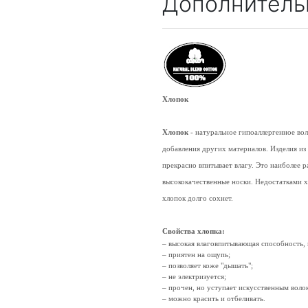
Дополнитель
Хлопок
Хлопок
- натуральное гипоаллергенное во
добавления других материалов. Изделия из
прекрасно впитывает влагу. Это наиболее 
высококачественные носки. Недостатками х
хлопок долго сохнет.
Свойства хлопка:
– высокая влаговпитывающая способность,
– приятен на ощупь;
– позволяет коже "дышать";
– не электризуется;
– прочен, но уступает искусственным воло
– можно красить и отбеливать.