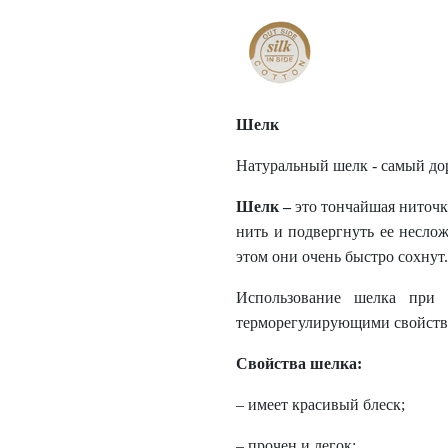
Шелк
Натуральный шелк - самый до
Шелк
–
это тончайшая ниточка
нить и подвергнуть ее несло
этом они очень быстро сохнут
Использование шелка при 
терморегулирующими свойствам
Свойства шелка:
– имеет красивый блеск;
– прочен и легок;