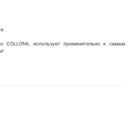
е.
ю COLLONIL использует применительно к самым
м!