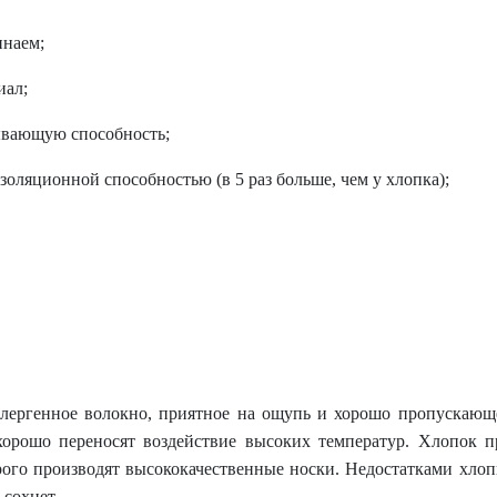
инаем;
иал;
вающую способность;
золяционной способностью (в 5 раз больше, чем у хлопка);
лергенное волокно, приятное на ощупь и хорошо пропускающее
хорошо переносят воздействие высоких температур. Хлопок пр
орого производят высококачественные носки. Недостатками хло
 сохнет.