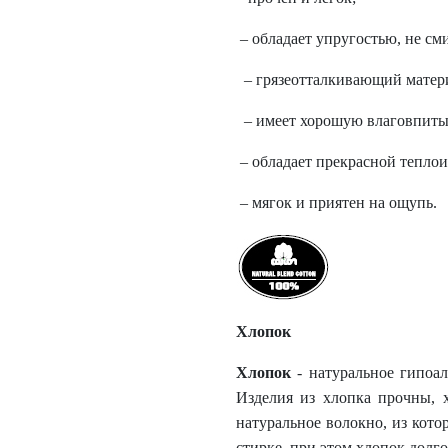
– обладает упругостью, не см
– грязеотталкивающий матер
– имеет хорошую влаговпиты
– обладает прекрасной теплои
– мягок и приятен на ощупь.
Хлопок
Хлопок
- натуральное гипоал
Изделия из хлопка прочны, 
натуральное волокно, из кот
стирке, при этом хлопок долго