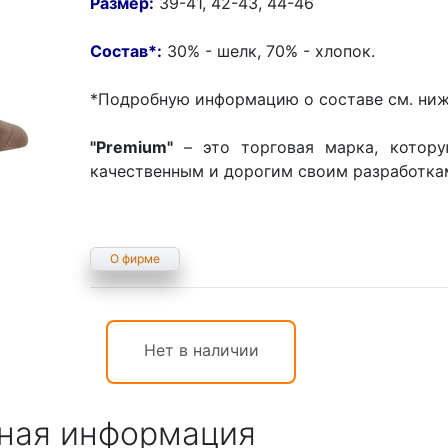
Размер:
39-41, 42-43, 44-46
Состав
*
:
30% - шелк, 70% - хлопок.
*Подробную информацию о составе см. ниж
"Premium"
– это торговая марка, котору
качественным и дорогим своим разработка
О фирме
Нет в наличии
ная информация