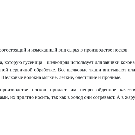
рогостоящий и изысканный вид сырья в производстве носков.
, которую гусеница – шелкопряд использует для завивки кокона
жной первичной обработке. Все шелковые ткани впитывают вла
. Шелковые волокна мягкие, легкие, блестящие и прочные.
производстве носков придает им непревзойденное качес
и, их приятно носить, так как в холод они согревают. А в жа