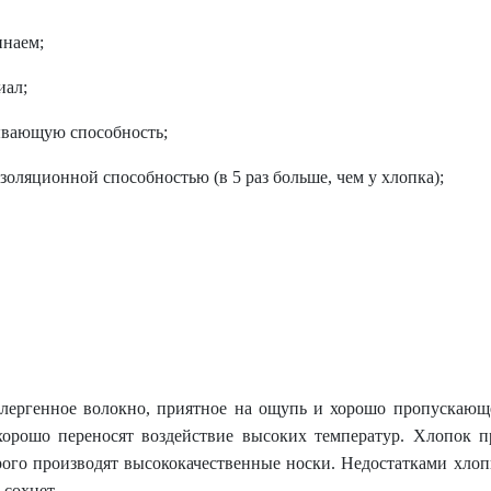
инаем;
иал;
вающую способность;
золяционной способностью (в 5 раз больше, чем у хлопка);
лергенное волокно, приятное на ощупь и хорошо пропускающее
хорошо переносят воздействие высоких температур. Хлопок пр
орого производят высококачественные носки. Недостатками хло
 сохнет.