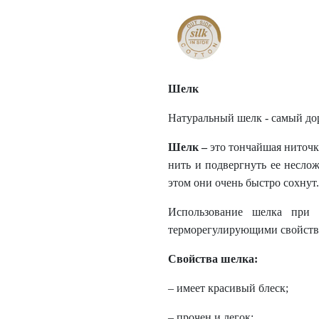
Шелк
Натуральный шелк - самый до
Шелк
–
это тончайшая ниточка
нить и подвергнуть ее несло
этом они очень быстро сохнут
Использование шелка при 
терморегулирующими свойствам
Свойства шелка:
– имеет красивый блеск;
– прочен и легок;