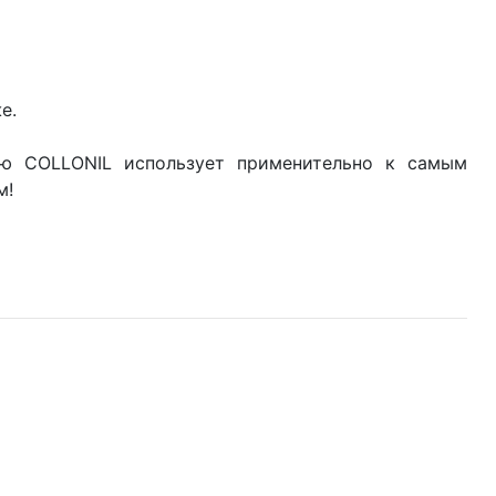
е.
ю COLLONIL использует применительно к самым
м!