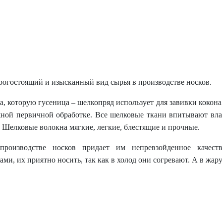
рогостоящий и изысканный вид сырья в производстве носков.
, которую гусеница – шелкопряд использует для завивки кокона
жной первичной обработке. Все шелковые ткани впитывают вла
. Шелковые волокна мягкие, легкие, блестящие и прочные.
производстве носков придает им непревзойденное качес
и, их приятно носить, так как в холод они согревают. А в жа