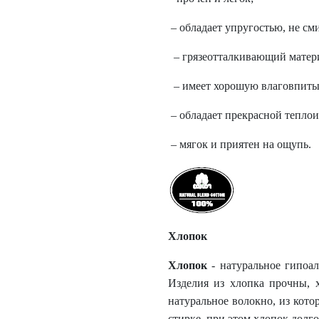
– обладает упругостью, не см
– грязеотталкивающий матер
– имеет хорошую влаговпиты
– обладает прекрасной теплои
– мягок и приятен на ощупь.
Хлопок
Хлопок
- натуральное гипоал
Изделия из хлопка прочны, 
натуральное волокно, из кот
стирке, при этом хлопок долго