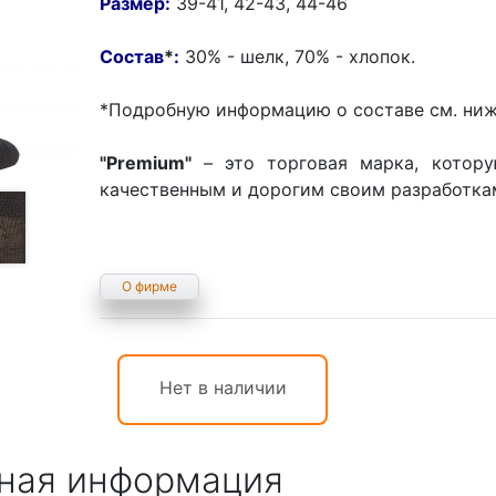
Размер:
39-41, 42-43, 44-46
Состав
*
:
30% - шелк, 70% - хлопок.
*Подробную информацию о составе см. ниж
"Premium"
– это торговая марка, котору
качественным и дорогим своим разработка
О фирме
Нет в наличии
ная информация