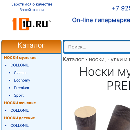
Заботимся о качестве
+7 92
Вашей жизни
On-line гипермарк
Каталог
НОСКИ мужские
Каталог
›
носки, чулки и
COLLONIL
Носки м
Classic
Economy
PRE
Premium
Sport
НОСКИ женские
COLLONIL
НОСКИ детские
COLLONIL