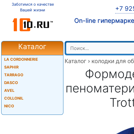
Заботимся о качестве
+7 92
Вашей жизни
On-line гипермарк
Каталог
LA CORDONNERIE
Каталог
›
колодки для о
SAPHIR
Формоде
TARRAGO
DASCO
пеноматери
AVEL
Trot
COLLONIL
NICO