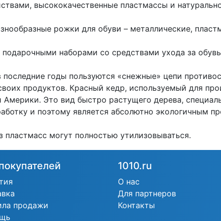
ствами, высококачественные пластмассы и натуральное
знообразные рожки для обуви – металлические, пластм
 подарочными наборами со средствами ухода за обув
 последние годы пользуются «снежные» цепи противос
воих продуктов. Красный кедр, используемый для про
 Америки. Это вид быстро растущего дерева, специал
аботку и поэтому является абсолютно экологичным п
з пластмасс могут полностью утилизовываться.
покупателей
1010.ru
тия
О нас
авка
Для партнеров
ила продажи
Контакты
щь