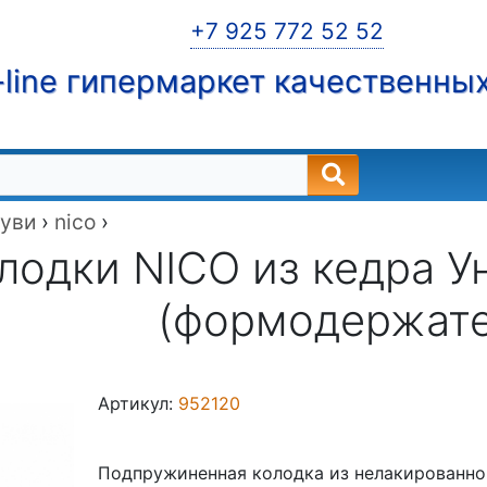
+7 925 772 52 52
line гипермаркет качественны
буви
›
nico
›
лодки NICO из кедра 
(формодержате
Артикул:
952120
Подпружиненная колодка из нелакированног