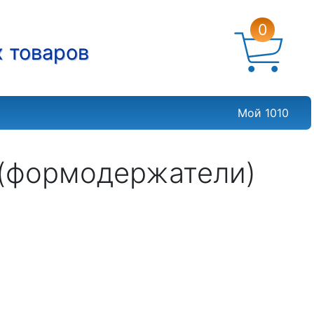
0
х товаров
Мой 1010
e (формодержатели)