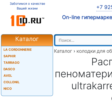
Заботимся о качестве
+7 92
Вашей жизни
On-line гипермарк
Каталог
LA CORDONNERIE
Каталог
›
колодки для о
SAPHIR
Рас
TARRAGO
DASCO
пеноматери
AVEL
ultrakar
COLLONIL
NICO