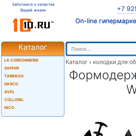
Заботимся о качестве
+7 92
Вашей жизни
On-line гипермарк
Каталог
LA CORDONNERIE
Каталог
›
колодки для о
SAPHIR
Формодерж
TARRAGO
DASCO
W
AVEL
COLLONIL
NICO