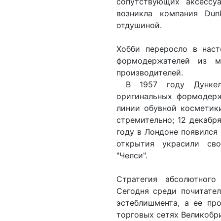
сопутствующих аксессу
возникла компания Du
отдушиной.
Хобби переросло в наст
формодержателей из м
производителей.
В 1957 году Дункель
оригинальных формодерж
линии обувной косметики
стремительно; 12 декабря
году в Лондоне появился
открытия украсили св
"Челси".
Стратегия абсолютного
Сегодня среди почитате
эстеблишмента, а ее пр
торговых сетях Великобри