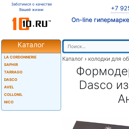
Заботимся о качестве
+7 92
Вашей жизни
On-line гипермарк
Каталог
LA CORDONNERIE
Каталог
›
колодки для о
SAPHIR
Формодер
TARRAGO
DASCO
Dasco из
AVEL
А
COLLONIL
NICO