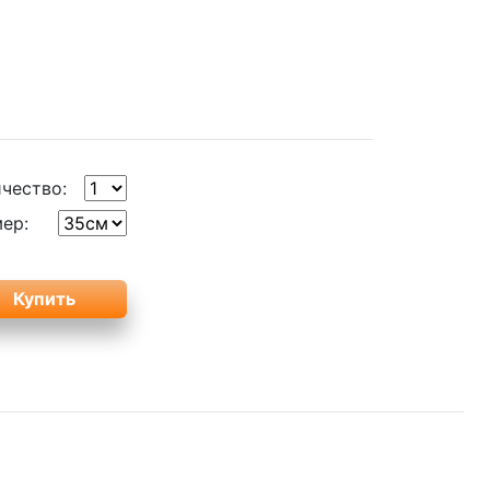
чество:
ер: