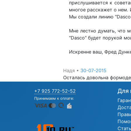
прислушивается к совета
многое расскажет о нем. 
Мы создали линию "Dasco"
Мне лестно думать, что м
"Dasco" будет порукой мо
Искренне ваш, Фред Дунк
Надя
•
30-07-2015
Осталась довольна формодер
Для 
+7 925 772-52-52
Принимаем к оплате:
Гаран
Дост
Прав
Помо
Стат