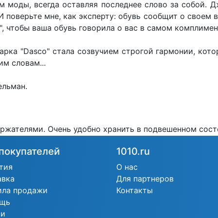
м моды, всегда оставляя последнее слово за собой. Д
И поверьте мне, как эксперту: обувь сообщит о своем 
, чтобы ваша обувь говорила о вас в самом комплимен
арка "Dasco" стала созвучием строгой гармонии, кото
им словам...
ельман.
жателями. Очень удобно хранить в подвешенном состо
покупателей
1010.ru
тия
О нас
авка
Для партнеров
ила продажи
Контакты
щь
ьи