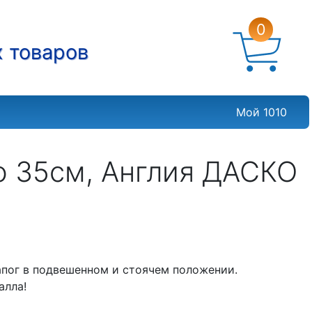
0
х товаров
Мой 1010
o 35см, Англия ДАСКО
апог в подвешенном и стоячем положении.
алла!