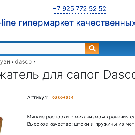
+7 925 772 52 52
line гипермаркет качественны
буви
›
dasco
›
атель для сапог Dasc
Артикул:
DS03-008
Мягкие распорки с механизмом хранения с
Высокое качество: штоки и пружины из мет