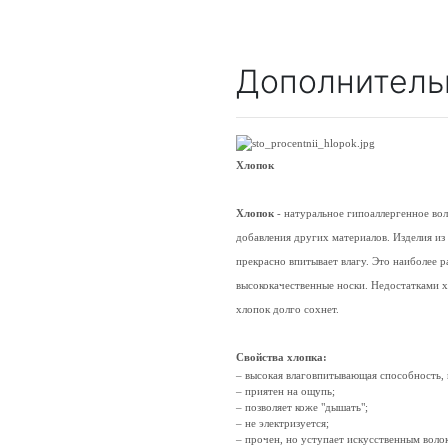
Дополнитель
Хлопок
Хлопок
- натуральное гипоаллергенное во
добавления других материалов. Изделия из
прекрасно впитывает влагу. Это наиболее 
высококачественные носки. Недостатками х
хлопок долго сохнет.
Свойства хлопка:
– высокая влаговпитывающая способность,
– приятен на ощупь;
– позволяет коже "дышать";
– не электризуется;
– прочен, но уступает искусственным воло