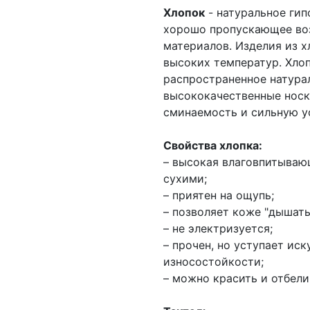
Хлопок
- натуральное гип
хорошо пропускающее воз
материалов. Изделия из х
высоких температур. Хлоп
распространенное натурал
высококачественные носк
сминаемость и сильную ус
Свойства хлопка:
– высокая влаговпитываю
сухими;
– приятен на ощупь;
– позволяет коже "дышать
– не электризуется;
– прочен, но уступает ис
износостойкости;
– можно красить и отбели